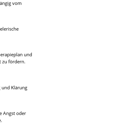
hängig vom
elerische
herapieplan und
t zu fördern.
 und Klärung
ne Angst oder
.