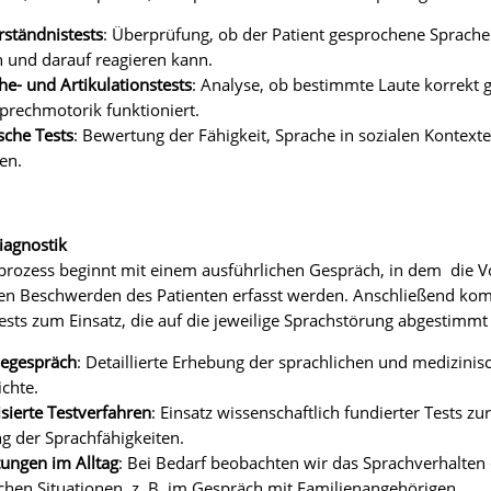
ständnistests
: Überprüfung, ob der Patient gesprochene Sprache
 und darauf reagieren kann.
e- und Artikulationstests
: Analyse, ob bestimmte Laute korrekt 
prechmotorik funktioniert.
sche Tests
: Bewertung der Fähigkeit, Sprache in sozialen Kontex
en.
iagnostik
prozess beginnt mit einem ausführlichen Gespräch, in dem die V
len Beschwerden des Patienten erfasst werden. Anschließend k
sts zum Einsatz, die auf die jeweilige Sprachstörung abgestimmt 
egespräch
: Detaillierte Erhebung der sprachlichen und medizinis
chte.
sierte Testverfahren
: Einsatz wissenschaftlich fundierter Tests zu
g der Sprachfähigkeiten.
ungen im Alltag
: Bei Bedarf beobachten wir das Sprachverhalten 
ichen Situationen, z. B. im Gespräch mit Familienangehörigen.