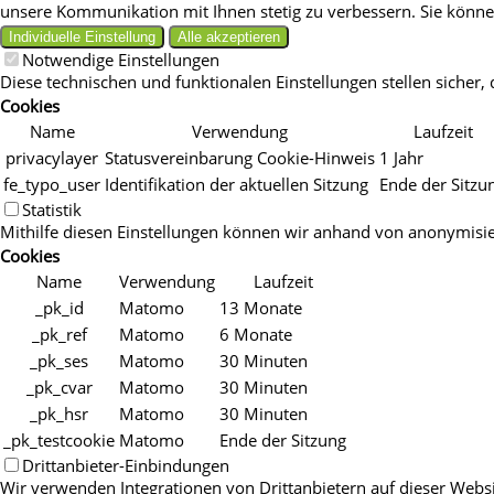
unsere Kommunikation mit Ihnen stetig zu verbessern. Sie können
Individuelle Einstellung
Alle akzeptieren
Notwendige Einstellungen
Diese technischen und funktionalen Einstellungen stellen sicher, 
Cookies
Name
Verwendung
Laufzeit
privacylayer
Statusvereinbarung Cookie-Hinweis
1 Jahr
fe_typo_user
Identifikation der aktuellen Sitzung
Ende der Sitzu
Statistik
Mithilfe diesen Einstellungen können wir anhand von anonymisier
Cookies
Name
Verwendung
Laufzeit
_pk_id
Matomo
13 Monate
_pk_ref
Matomo
6 Monate
_pk_ses
Matomo
30 Minuten
_pk_cvar
Matomo
30 Minuten
_pk_hsr
Matomo
30 Minuten
_pk_testcookie
Matomo
Ende der Sitzung
Drittanbieter-Einbindungen
Wir verwenden Integrationen von Drittanbietern auf dieser Websi