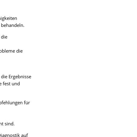
higkeiten
u behandeln.
 die
obleme die
 die Ergebnisse
 fest und
pfehlungen für
t sind.
iagnostik auf