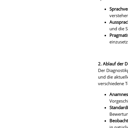
Sprachver
verstehen
Aussprach
und die S
Pragmati
einzusetz
2. Ablauf der D
Der Diagnostik
und die aktuel
verschiedene Te
Anamnes
Vorgeschi
Standardi
Bewertun
Beobacht
in natürl