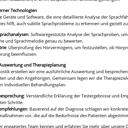
erner Technologien
 Geräte und Software, die eine detaillierte Analyse der Sprachfä
ies hilft, auch subtile Sprachprobleme zu erkennen und gezielt z
Sprachanalysen
: Softwaregestützte Analyse der Sprachproben, um
he und Sprachmelodie genau zu bewerten.
rie
: Überprüfung des Hörvermögens, um festzustellen, ob Hörpr
rung beeinflussen.
e Auswertung und Therapieplanung
ostik erstellen wir eine ausführliche Auswertung und besprechen
ten und den Angehörigen. Gemeinsam legen wir die Therapieziele
en individuellen Behandlungsplan.
besprechung
: Verständliche Erklärung der Testergebnisse und Em
ten Schritte.
empfehlungen
: Basierend auf der Diagnose schlagen wir konkrete
maßnahmen vor, die auf die Bedürfnisse des Patienten abgestimm
er engagiertes Team kennen und erfahren Sie mehr über unsere D