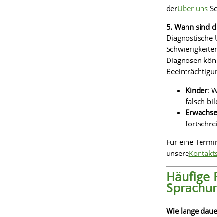
der
Über uns
Se
5. Wann sind d
Diagnostische 
Schwierigkeite
Diagnosen könne
Beeinträchtigu
Kinder
: 
falsch bil
Erwachs
fortschre
Für eine Termi
unsere
Kontakts
Häufige 
Sprachu
Wie lange daue