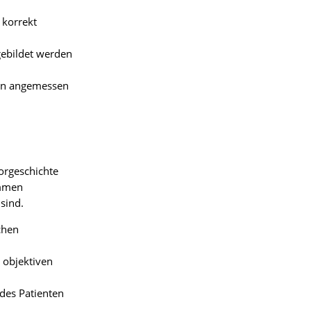
 korrekt
gebildet werden
ten angemessen
orgeschichte
ommen
sind.
chen
r objektiven
des Patienten